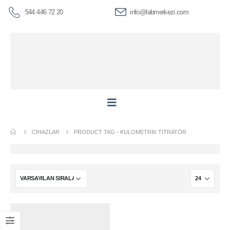
544 446 72 20
info@labmerkezi.com
CIHAZLAR
PRODUCT TAG -
KULOMETRIK TITRATÖR