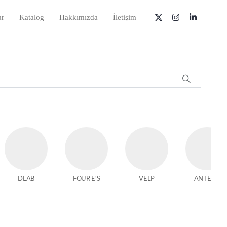
ar
Katalog
Hakkımızda
İletişim
DLAB
FOUR E'S
VELP
ANTECH