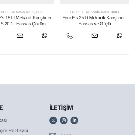
UR E'S
,
MEKANIK KARIŞTIRICI
FOUR E'S
,
MEKANIK KARIŞTIRICI
's 15 Lt Mekanik Karıştırıcı
Four E's 25 Lt Mekanik Karıştırıcı -
S-20D - Hassas Çözüm
Hassas ve Güçlü
E
İLETİŞİM
ikası
şim Politikası