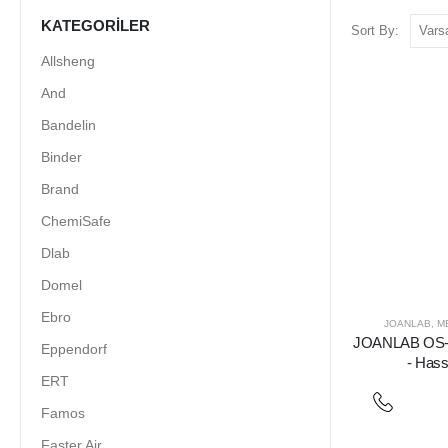
KATEGORILER
Sort By:
Allsheng
And
Bandelin
Binder
Brand
ChemiSafe
Dlab
Domel
Ebro
JOANLAB
,
M
JOANLAB OS-5 
Eppendorf
- Hass
ERT
Famos
Faster Air