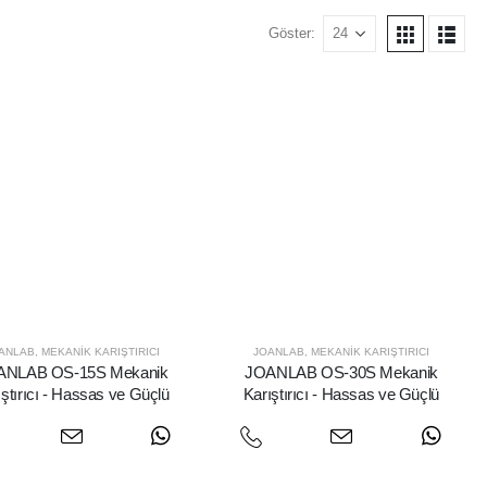
Göster:
ANLAB
,
MEKANIK KARIŞTIRICI
JOANLAB
,
MEKANIK KARIŞTIRICI
ANLAB OS-15S Mekanik
JOANLAB OS-30S Mekanik
ıştırıcı - Hassas ve Güçlü
Karıştırıcı - Hassas ve Güçlü