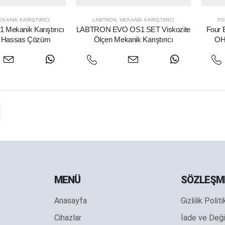
EKANIK KARIŞTIRICI
LABTRON
,
MEKANIK KARIŞTIRICI
FO
ekanik Karıştırıcı
LABTRON EVO OS1 SET Viskozite
Four E
e Hassas Çözüm
Ölçen Mekanik Karıştırıcı
OH
MENÜ
SÖZLEŞM
Anasayfa
Gizlilik Polit
Cihazlar
İade ve Deği