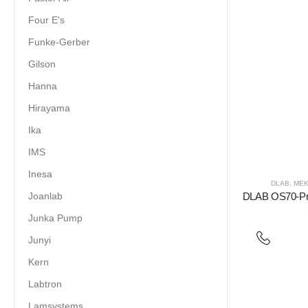
Four E's
Funke-Gerber
Gilson
Hanna
Hirayama
Ika
IMS
Inesa
DLAB
,
MEK
Joanlab
DLAB OS70-Pro
Junka Pump
Junyi
Kern
Labtron
Lamsystems