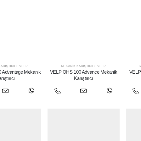
ARIŞTIRICI
,
VELP
MEKANIK KARIŞTIRICI
,
VELP
 Advantage Mekanik
VELP OHS 100 Advance Mekanik
VELP
rıştırıcı
Karıştırıcı