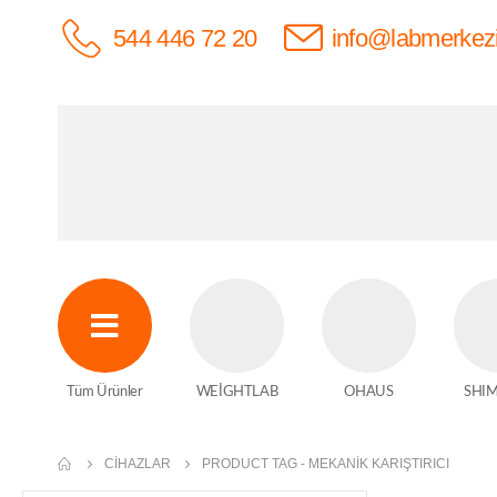
544 446 72 20
info@labmerkez
Tüm Ürünler
WEİGHTLAB
OHAUS
SHI
CIHAZLAR
PRODUCT TAG -
MEKANIK KARIŞTIRICI