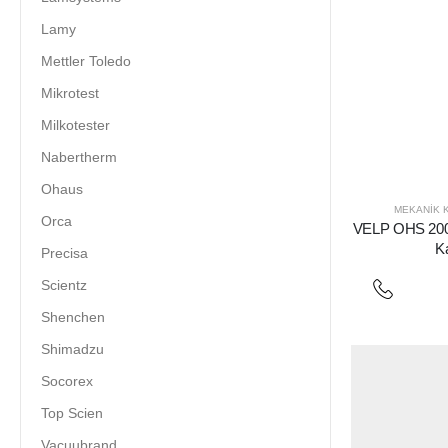
Lamy
Mettler Toledo
Mikrotest
Milkotester
Nabertherm
Ohaus
MEKANIK K
Orca
VELP OHS 200
Ka
Precisa
Scientz
Shenchen
Shimadzu
Socorex
Top Scien
Vacuubrand