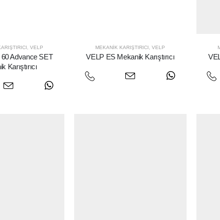
ARIŞTIRICI
,
VELP
MEKANIK KARIŞTIRICI
,
VELP
60 Advance SET
VELP ES Mekanik Karıştırıcı
VEL
k Karıştırıcı