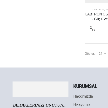
LABTRON
,
M
LABTRON OS1 M
- Güçlü v
Göster:
KURUMSAL
Hakkımızda
Hikayemiz
BİLDİKLERİNİZİ UNUTUN...