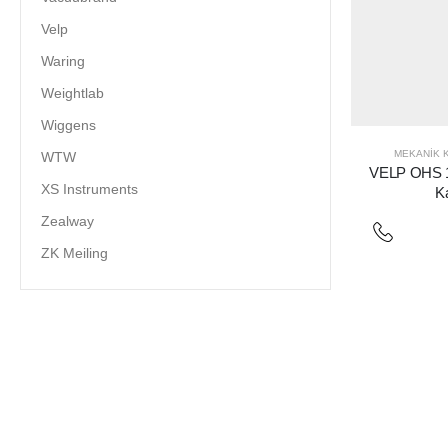
Velp
Waring
Weightlab
Wiggens
MEKANIK K
WTW
VELP OHS 10
XS Instruments
Ka
Zealway
ZK Meiling