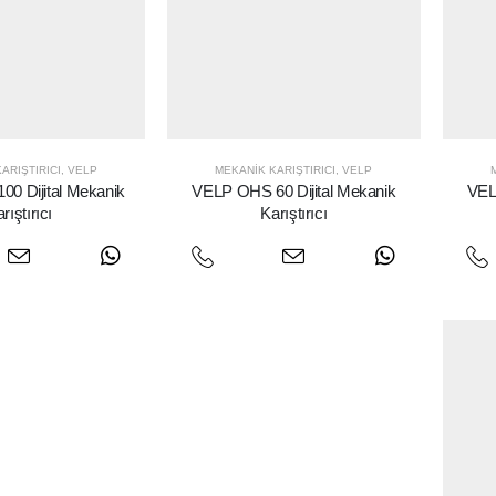
ARIŞTIRICI
,
VELP
MEKANIK KARIŞTIRICI
,
VELP
0 Dijital Mekanik
VELP OHS 60 Dijital Mekanik
VEL
rıştırıcı
Karıştırıcı