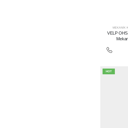
MEKANIK K
VELP OHS 
Mekani
HOT