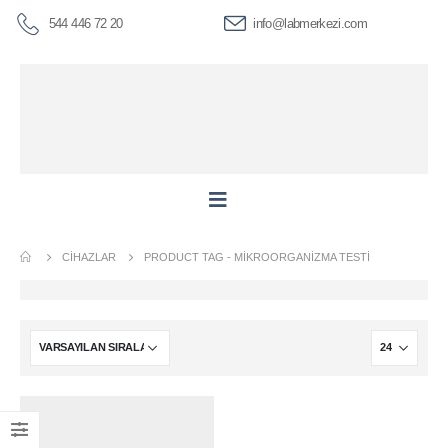
544 446 72 20
info@labmerkezi.com
CIHAZLAR
PRODUCT TAG -
MIKROORGANIZMA TESTI